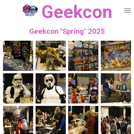
Geekcon
Spring
til
hovedindhold
Geekcon "Spring" 2025